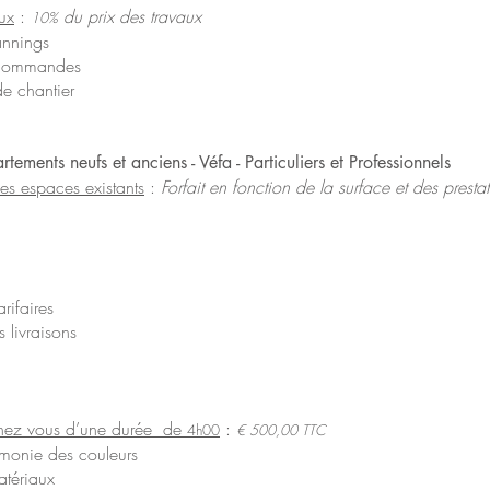
ux
:
du prix des travaux
10%
annings
s commandes
e chantier
tements neufs et anciens - Véfa -
Particuliers et Professionnels
des espaces existants
:
Forfait en fonction de la surface et des presta
arifaires
livraisons
ez vous d’une durée de
:
4h00
€ 500,00 TTC
rmonie des couleurs
atériaux