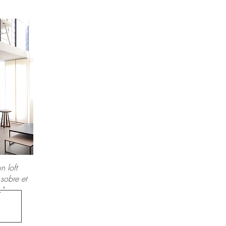
n loft
sobre et
."