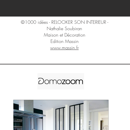
©1000 idées - RELOOKER SON INTERIEUR -
Nathalie Soubiran
Maison et Décoration
Edition Massin
www.massin.fr