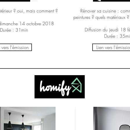
ntérieur ? oui, mais comment ?
Rénover sa cuisine : com
peintures ? quels matériaux ?
 dimanche 14 octobre 2018
Diffusion du jeudi 18 f
Durée : 31min
Durée : 35m
 vers l'émission
Lien vers l'émissi