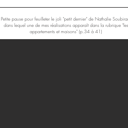
Petite pause pour feuilleter le joli "petit dernier" de Nathalie Soubir
dans lequel une de mes réalisations apparaît dans la rubrique "le
appartements et maisons" (p.34 à 41)