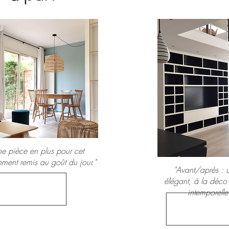
ne pièce en plus pour cet
ment remis au goût du jour."
"Avant/après : u
élégant, à la déco 
intemporelle