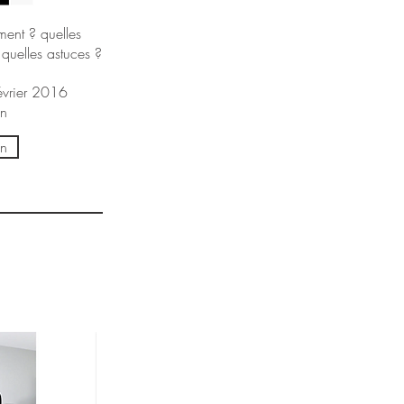
ment ? quelles
 quelles astuces ?
évrier 2016
in
on