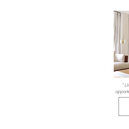
" U
apparte